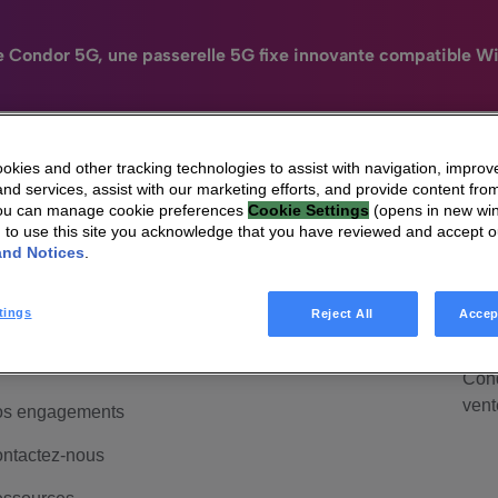
e Condor 5G, une passerelle 5G fixe innovante compatible Wi
kies and other tracking technologies to assist with navigation, improv
nd services, assist with our marketing efforts, and provide content from
N
You can manage cookie preferences
Cookie Settings
(opens in new wi
HomeSight
Industries
Entreprise
ui sommes-nous
HomeSight
Mai
Engag
g to use this site you acknowledge that you have reviewed and accept 
and Notices
.
anagement &
Mais
uvernance
Cond
d'ac
tings
Reject All
Accep
lations investisseurs
Mais
rrière
Cond
vent
s engagements
ntactez-nous