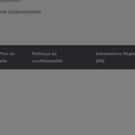
ssources
erte professionnelle
Plan du
Politique de
Informations Régl
site
confidentialité
(EN)