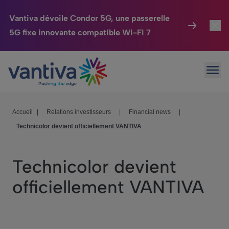
Vantiva dévoile Condor 5G, une passerelle
5G fixe innovante compatible Wi-Fi 7
Maison Connectée
Toggl
Passer au contenu principal
Ouvr
HomeSight
Toggl
Industries
Toggle
Accueil
|
Relations investisseurs
|
Financial news
|
Technicolor devient officiellement VANTIVA
Entreprise
Toggle
Nos Engagements
Technicolor devient
Relations Investisseurs
Toggle
officiellement VANTIVA