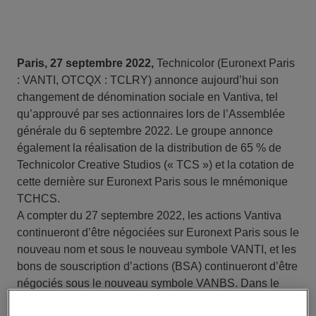
Paris, 27 septembre 2022,
Technicolor (Euronext Paris
: VANTI, OTCQX : TCLRY) annonce aujourd’hui son
changement de dénomination sociale en Vantiva, tel
qu’approuvé par ses actionnaires lors de l’Assemblée
générale du 6 septembre 2022. Le groupe annonce
également la réalisation de la distribution de 65 % de
Technicolor Creative Studios (« TCS ») et la cotation de
cette dernière sur Euronext Paris sous le mnémonique
TCHCS.
A compter du 27 septembre 2022, les actions Vantiva
continueront d’être négociées sur Euronext Paris sous le
nouveau nom et sous le nouveau symbole VANTI, et les
bons de souscription d’actions (BSA) continueront d’être
négociés sous le nouveau symbole VANBS. Dans le
cadre du changement de dénomination sociale, Vantiva