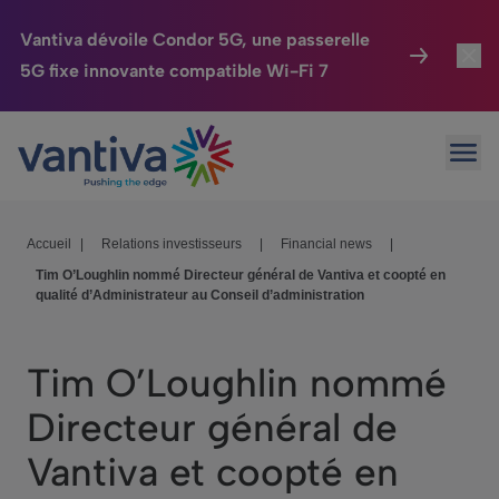
Vantiva dévoile Condor 5G, une passerelle
5G fixe innovante compatible Wi-Fi 7
Maison Connectée
Toggl
Passer au contenu principal
Ouvr
HomeSight
Toggl
Industries
Toggle
Accueil
|
Relations investisseurs
|
Financial news
|
Tim O’Loughlin nommé Directeur général de Vantiva et coopté en
Entreprise
Toggle
qualité d’Administrateur au Conseil d’administration
Nos Engagements
Tim O’Loughlin nommé
Relations Investisseurs
Toggle
Directeur général de
Vantiva et coopté en