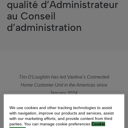
qualité d’Administrateur
au Conseil
d’administration
Tim O’Loughlin has led Vantiva’s Connected
Home Customer Unit in the Americas since
January 2024.
He replaces Lars Ihlen, who has served as
We use cookies and other tracking technologies to assist
Interim CEO since August 15, 2024, and will
with navigation, improve our products and services, assist
remain the Group’s CFO.
with our marketing efforts, and provide content from third
parties. You can manage cookie preferences
Cookie