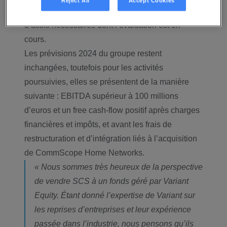
Reject All
Accept Cookies
ailleurs, Vantiva procédera aux dépréciations
d’actifs nécessaires dont l’évaluation est en
cours.
Les prévisions 2024 du groupe restent
inchangées, toutefois pour les activités
poursuivies, elles se présentent de la manière
suivante : EBITDA supérieur à 100 millions
d’euros et un free cash-flow positif après charges
financières et impôts, et avant les frais de
restructuration et d’intégration liés à l’acquisition
de CommScope Home Networks.
« Nous sommes très heureux de la perspective
de vendre SCS à un fonds géré par Variant
Equity. Étant donné l’expertise de Variant sur
les reprises d’entreprises et leur expérience
passée dans l’industrie, nous pensons qu’ils