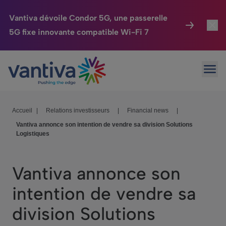
Vantiva dévoile Condor 5G, une passerelle
5G fixe innovante compatible Wi-Fi 7
Maison Connectée
Toggl
Passer au contenu principal
Ouvr
HomeSight
Toggl
Industries
Toggle
Accueil
|
Relations investisseurs
|
Financial news
|
Vantiva annonce son intention de vendre sa division Solutions
Entreprise
Toggle
Logistiques
Nos Engagements
Vantiva annonce son
Relations Investisseurs
Toggle
intention de vendre sa
division Solutions