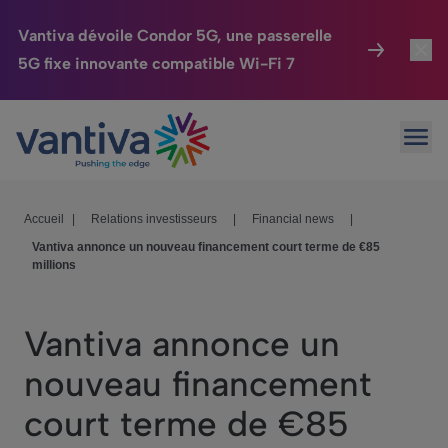
Vantiva dévoile Condor 5G, une passerelle
5G fixe innovante compatible Wi-Fi 7
Maison Connectée
Toggl
Passer au contenu principal
Ouvr
HomeSight
Toggl
Industries
Toggle
Accueil
|
Relations investisseurs
|
Financial news
|
Vantiva annonce un nouveau financement court terme de €85
Entreprise
Toggle
millions
Nos Engagements
Vantiva annonce un
Relations Investisseurs
Toggle
nouveau financement
court terme de €85