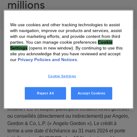
millions
We use cookies and other tracking technologies to assist
with navigation, improve our products and services, assist
with our marketing efforts, and provide content from third
parties. You can manage cookie preferences
Cookie
Settings
(opens in new window). By continuing to use this
site you acknowledge that you have reviewed and accept
Paris – Le 12 octobre 2023
– Vantiva (Euronext Paris :
our
Privacy Policies and Notices
.
VANTI),
Vantiva SA (Euronext Paris : VANTI) a le plaisir
Cookie Settings
d’annoncer que Vantiva Technologies SAS a conclu un
accord de crédit (l' »Accord de crédit »), en vertu duquel
un crédit à terme d’un montant total de 85 000 000 € (le
Reject All
Accept Cookies
« Crédit à terme ») a été fourni par Barclays Bank
Ireland PLC et auquel participent certains fonds gérés/et
ou conseillés (directement ou indirectement) par Angelo,
Gordon & Co, L.P. (« Angelo Gordon »). Le crédit à
terme a une date d’échéance au 31 mars 2024 et porte