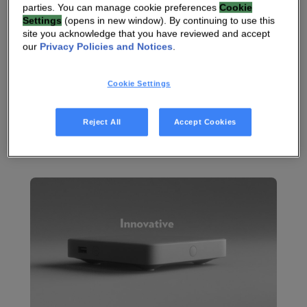
parties. You can manage cookie preferences
Cookie
Settings
(opens in new window). By continuing to use this
site you acknowledge that you have reviewed and accept
our
Privacy Policies and Notices
.
07 JAN 2020
|
2 MIN
Cookie Settings
JADE, le décodeur le plus polyvalent et le plus
puissant du marché, permet aux opérateurs de
Reject All
Accept Cookies
proposer à leurs clients une connectivité parfaite
et des expériences d’une qualité optimale./