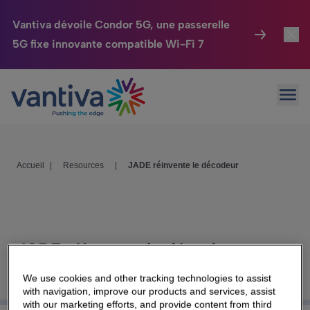
Vantiva dévoile Condor 5G, une passerelle
5G fixe innovante compatible Wi-Fi 7
Maison Connectée
Toggl
Passer au contenu principal
Ouvr
HomeSight
Toggl
Industries
Toggle
Accueil
|
Resources
|
JADE réinvente le décodeur
Entreprise
Toggle
Nos Engagements
Relations Investisseurs
Toggle
JADE réinvente le décodeur
We use cookies and other tracking technologies to assist
with navigation, improve our products and services, assist
with our marketing efforts, and provide content from third