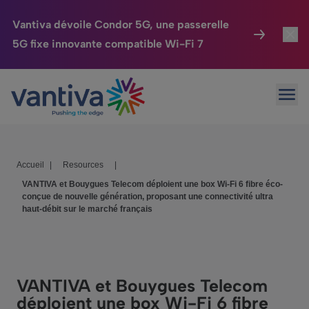
Vantiva dévoile Condor 5G, une passerelle
5G fixe innovante compatible Wi-Fi 7
Maison Connectée
Toggl
Passer au contenu principal
Ouvr
HomeSight
Toggl
Industries
Toggle
Accueil
|
Resources
|
Entreprise
Toggle
VANTIVA et Bouygues Telecom déploient une box Wi-Fi 6 fibre éco-
conçue de nouvelle génération, proposant une connectivité ultra
Nos Engagements
haut-débit sur le marché français
Relations Investisseurs
Toggle
VANTIVA et Bouygues Telecom
déploient une box Wi-Fi 6 fibre