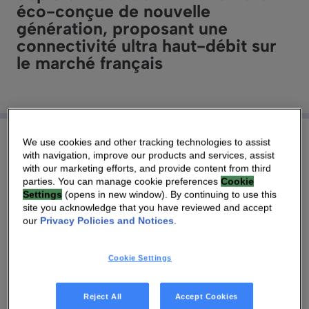
éco-conçue de nouvelle
génération, proposant une
connectivité ultra haut-débit sur
le marché français
We use cookies and other tracking technologies to assist
with navigation, improve our products and services, assist
with our marketing efforts, and provide content from third
29 NOV 2022
|
5 MIN
parties. You can manage cookie preferences
Cookie
Settings
(opens in new window). By continuing to use this
site you acknowledge that you have reviewed and accept
PARIS – le 29 nombre 2022
– VANTIVA
our
Privacy Policies and Notices
.
(Euronext Paris : VANTI ; OTCQX : TCLRY),
anciennement connu sous le nom de Technicolor,
Cookie Settings
s’est associé à Bouygues Telecom, opérateur
global de communication en France – pour être
Reject All
Accept Cookies