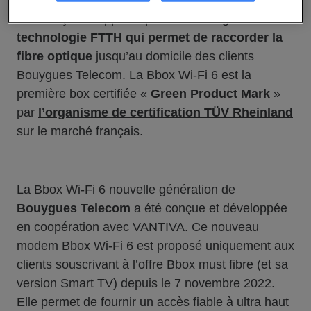
l’un des fabricants de la
Bbox Wi-Fi 6
, une box
éco-conçue. L’appareil prend en charge
la
technologie FTTH qui permet de raccorder la
fibre optique
jusqu’au domicile des clients
Bouygues Telecom. La Bbox Wi-Fi 6 est la
première box certifiée «
Green Product Mark
»
par
l’organisme de certification TÜV Rheinland
sur le marché français.
La Bbox Wi-Fi 6 nouvelle génération de
Bouygues Telecom
a été conçue et développée
en coopération avec VANTIVA. Ce nouveau
modem Bbox Wi-Fi 6 est proposé uniquement aux
clients souscrivant à l’offre Bbox must fibre (et sa
version Smart TV) depuis le 7 novembre 2022.
Elle permet de fournir un accès fiable à ultra haut