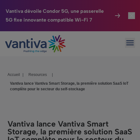
Vantiva dévoile Condor 5G, une passerelle
5G fixe innovante compatible Wi-Fi 7
Maison Connectée
Toggl
Passer au contenu principal
Ouvr
HomeSight
Toggl
Industries
Toggle
Accueil
|
Resources
|
Entreprise
Toggle
Vantiva lance Vantiva Smart Storage, la première solution SaaS IoT
complète pour le secteur du self-stockage
Nos Engagements
Relations Investisseurs
Toggle
Vantiva lance Vantiva Smart
Storage, la première solution SaaS
IoT complète pour le secteur du