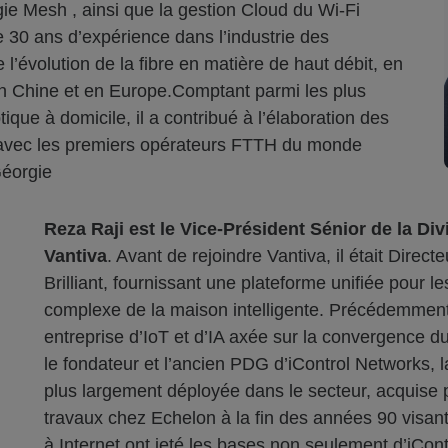
ie Mesh , ainsi que la gestion Cloud du Wi-Fi
 30 ans d’expérience dans l’industrie des
l’évolution de la fibre en matière de haut débit, en
en Chine et en Europe.Comptant parmi les plus
ique à domicile, il a contribué à l’élaboration des
 avec les premiers opérateurs FTTH du monde
Géorgie
Reza Raji est le Vice-Président Sénior de la Div
Vantiva
. Avant de rejoindre Vantiva, il était Dir
Brilliant, fournissant une plateforme unifiée pour
complexe de la maison intelligente. Précédemment
entreprise d’IoT et d’IA axée sur la convergence du 
le fondateur et l’ancien PDG d’iControl Networks,
plus largement déployée dans le secteur, acquise
travaux chez Echelon à la fin des années 90 visant 
à Internet ont jeté les bases non seulement d’iCo