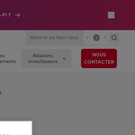
-Fi 7
Montrer les flash news
|
|
Langue
NOUS
os
Relations
ements
Investisseurs
CONTACTER
T