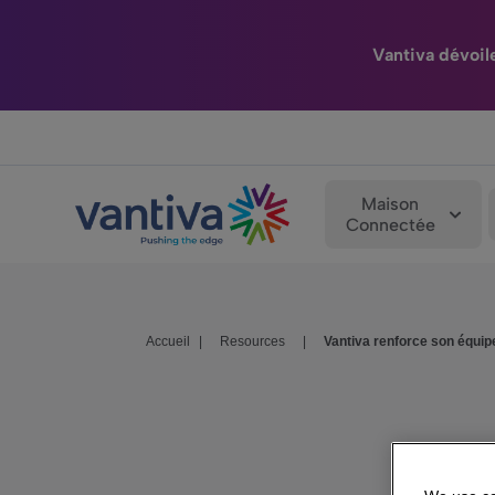
Vantiva dévoil
Passer au contenu principal
Maison
Connectée
Accueil
|
Resources
|
Vantiva renforce son équipe