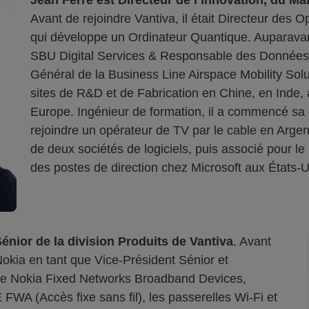
Jean Ferré est Directeur de l’Innovation, du Mar
Avant de rejoindre Vantiva, il était Directeur des 
qui développe un Ordinateur Quantique. Auparavant,
SBU Digital Services & Responsable des Données 
Général de la Business Line Airspace Mobility Sol
sites de R&D et de Fabrication en Chine, en Inde, 
Europe. Ingénieur de formation, il a commencé sa c
rejoindre un opérateur de TV par le cable en Argen
de deux sociétés de logiciels, puis associé pour l
des postes de direction chez Microsoft aux États-Un
énior de la division Produits de Vantiva
. Avant
 Nokia en tant que Vice-Président Sénior et
ale Nokia Fixed Networks Broadband Devices,
FWA (Accès fixe sans fil), les passerelles Wi-Fi et