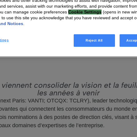
kies and other tracking technologies to assist with navigation, improv
nd services, assist with our marketing efforts, and provide content from
e de direction pour accélérer
You can manage cookie preferences
Cookie Settings
(opens in new wi
ences haut débit et l’IoT
g to use this site you acknowledge that you have reviewed and accept 
and Notices
.
tings
Reject All
Accep
iennent consolider la vision et la feui
les années à venir
next Paris: VANTI; OTCQX: TCLRY), leader technologiqu
innovantes qui connectent les consommateurs du monde ent
is nominations à des postes de direction clés, visant à s
ipaux domaines d’expertises de l’entreprise.