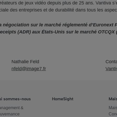
 créateurs de jeux vidéo depuis plus de 25 ans. Vantiva 
ciale des entreprises et de durabilité dans tous les aspec
a négociation sur le marché réglementé d’Euronext P
eceipts (ADR) aux États-Unis sur le marché OTCQX 
Nathalie Feld
Conta
nfeld@image7.fr
Vanti
ui sommes-nous
HomeSight
Mai
anagement &
Mais
uvernance
Cond