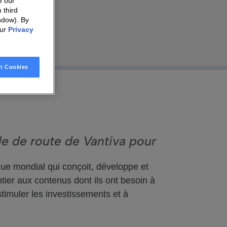
e our
 third
ndow). By
our
Privacy
t Cookies
lle de route de Vantiva pour
e mondial qui conçoit, développe et
ier aux contenus dont ils ont besoin à
timuler les investissements et à