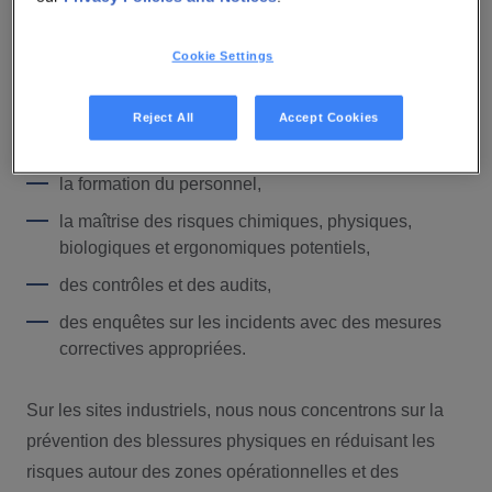
blessures comprennent :
des comités de sécurité locaux actifs et des groupes
Cookie Settings
de travail spécialisés,
l’analyse de la sécurité au travail,
Reject All
Accept Cookies
des mesures et des procédures écrites,
la formation du personnel,
la maîtrise des risques chimiques, physiques,
biologiques et ergonomiques potentiels,
des contrôles et des audits,
des enquêtes sur les incidents avec des mesures
correctives appropriées.
Sur les sites industriels, nous nous concentrons sur la
prévention des blessures physiques en réduisant les
risques autour des zones opérationnelles et des