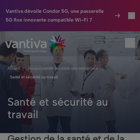
Vantiva dévoile Condor 5G, une passerelle
5G fixe innovante compatible Wi-Fi 7
Maison Connectée
Toggl
Passer au contenu principal
Ouvr
HomeSight
Toggl
Industries
Toggle
Accueil
|
Responsabilité sociétale des entreprises
|
Santé et sécurité au travail
Entreprise
Toggle
Nos Engagements
Santé et sécurité au
Relations Investisseurs
Toggle
travail
Gestion de la santé et de la