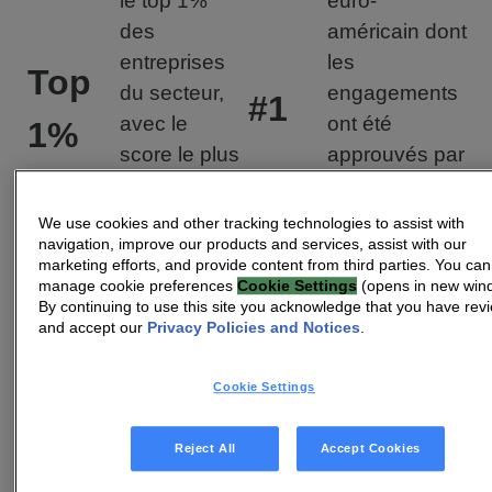
le top 1%
euro-
des
américain dont
entreprises
les
Top
du secteur,
engagements
#1
avec le
ont été
1%
score le plus
approuvés par
élevé par
la Science
rapport à
based Targets
We use cookies and other tracking technologies to assist with
nos
Initiative
navigation, improve our products and services, assist with our
marketing efforts, and provide content from third parties. You can
principaux
(SBTI).
manage cookie preferences
Cookie Settings
(opens in new win
concurrents.
By continuing to use this site you acknowledge that you have rev
and accept our
Privacy Policies and Notices
.
Objectif du
Réduction de
18-
taux
la
Cookie Settings
75%
minimum de
consommation
20%
recyclage
d’énergie
Reject All
Accept Cookies
des déchets