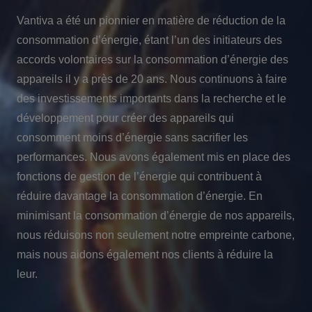
Vantiva a été un pionnier en matière de réduction de la
consommation d’énergie, étant l’un des initiateurs des
accords volontaires sur la consommation d’énergie des
appareils il y a près de 20 ans. Nous continuons à faire
des investissements importants dans la recherche et le
développement pour créer des appareils qui
consomment moins d’énergie sans sacrifier les
performances. Nous avons également mis en place des
fonctions de gestion de l’énergie qui contribuent à
réduire davantage la consommation d’énergie. En
minimisant la consommation d’énergie de nos appareils,
nous réduisons non seulement notre empreinte carbone,
mais nous aidons également nos clients à réduire la
leur.