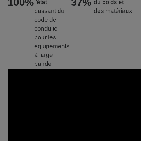
100%
37%
l’état
du poids et
passant du
des matériaux
code de
conduite
pour les
équipements
à large
bande