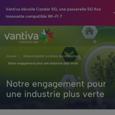
Vantiva dévoile Condor 5G, une passerelle 5G fixe
innovante compatible Wi-Fi 7
Maison Connectée
Passer au contenu principal
HomeSight
Industries
Accueil
|
Responsabilité sociétale des entreprises
|
Notre engagement pour une industrie plus verte
Entreprise
Nos Engagements
Notre engagement pour
Relations Investisseurs
une industrie plus verte