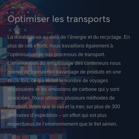
Optimiser les transports
La durabilité va au-delà de l’énergie et du recyclage. En
plus de ces efforts, nous travaillons également à
l’optimisation de nos processus de transport.
L’amélioration du remplissage des conteneurs nous
permet de transporter davantage de produits en une
seule fois, ce qui réduit le nombre de voyages
nécessaires et les émissions de carbone qui y sont
associées. Nous utilisons plusieurs méthodes de
transport, telles que le rail et la mer, sur plus de 300
itinéraires d’expédition – un effort qui est plus
respectueux de l’environnement que le fret aérien.