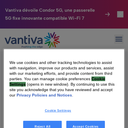
Vantiva dévoile Condor 5G, une passerelle
5G fixe innovante compatible Wi-Fi 7
Maison Connectée
Toggl
Passer au contenu principal
Sorry, no results were found.
Ouvr
Rechercher :
HomeSight
Toggl
Industries
Toggle
We use cookies and other tracking technologies to assist
with navigation, improve our products and services, assist
Entreprise
Toggle
with our marketing efforts, and provide content from third
parties. You can manage cookie preferences
Cookie
Settings
(opens in new window). By continuing to use this
Nos Engagements
site you acknowledge that you have reviewed and accept
Qui sommes-nous
our
Privacy Policies and Notices
.
Relations Investisseurs
Toggle
Management & gouvernance
Cookie Settings
Relations investisseurs
Carrière
Reject All
Accept Cookies