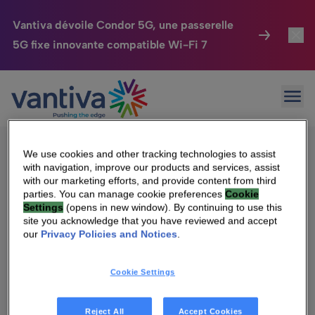
Vantiva dévoile Condor 5G, une passerelle
5G fixe innovante compatible Wi-Fi 7
Maison Connectée
Toggl
Passer au contenu principal
Sorry, no results were found.
Ouvr
Rechercher :
HomeSight
Toggl
Industries
Toggle
We use cookies and other tracking technologies to assist
with navigation, improve our products and services, assist
Entreprise
Toggle
with our marketing efforts, and provide content from third
parties. You can manage cookie preferences
Cookie
Settings
(opens in new window). By continuing to use this
Nos Engagements
site you acknowledge that you have reviewed and accept
Qui sommes-nous
our
Privacy Policies and Notices
.
Relations Investisseurs
Toggle
Management & gouvernance
Cookie Settings
Relations investisseurs
Carrière
Reject All
Accept Cookies