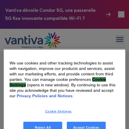
Vantiva dévoile Condor 5G, une passerelle
5G fixe innovante compatible Wi-Fi 7
Maison Connectée
Toggl
Passer au contenu principal
Sorry, no results were found.
Ouvr
Rechercher :
HomeSight
Toggl
Industries
Toggle
We use cookies and other tracking technologies to assist
with navigation, improve our products and services, assist
Entreprise
Toggle
with our marketing efforts, and provide content from third
parties. You can manage cookie preferences
Cookie
Settings
(opens in new window). By continuing to use this
Nos Engagements
site you acknowledge that you have reviewed and accept
Qui sommes-nous
our
Privacy Policies and Notices
.
Relations Investisseurs
Toggle
Management & gouvernance
Cookie Settings
Relations investisseurs
Carrière
Reject All
Accept Cookies