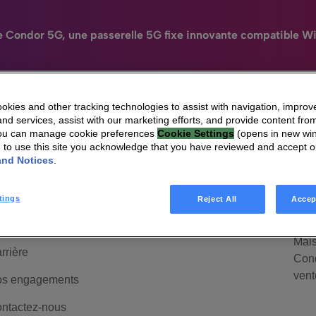
e Condor 5G, une passerelle 5G fixe innovante compatible Wi
kies and other tracking technologies to assist with navigation, improv
nd services, assist with our marketing efforts, and provide content from
N
You can manage cookie preferences
Cookie Settings
(opens in new wi
HomeSight
Industries
Entreprise
Engag
g to use this site you acknowledge that you have reviewed and accept 
ui sommes-nous
HomeSight
Mai
and Notices
.
anagement &
Mais
uvernance
Cond
tings
Reject All
Accep
d'ac
lations investisseurs
Mais
rrière
Cond
vent
s engagements
ntactez-nous