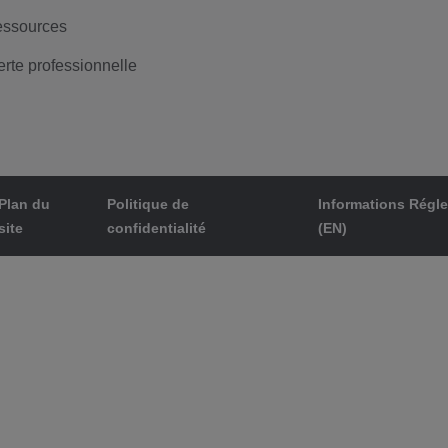
ssources
erte professionnelle
Plan du
Politique de
Informations Régl
site
confidentialité
(EN)