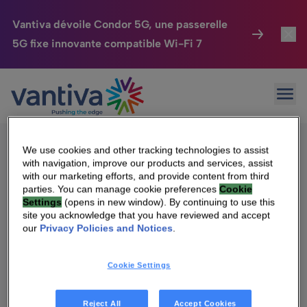
Vantiva dévoile Condor 5G, une passerelle
5G fixe innovante compatible Wi-Fi 7
Maison Connectée
Toggl
Passer au contenu principal
Sorry, no results were found.
Ouvr
Rechercher :
HomeSight
Toggl
Industries
Toggle
We use cookies and other tracking technologies to assist
with navigation, improve our products and services, assist
Entreprise
Toggle
with our marketing efforts, and provide content from third
parties. You can manage cookie preferences
Cookie
Settings
(opens in new window). By continuing to use this
Nos Engagements
site you acknowledge that you have reviewed and accept
Qui sommes-nous
our
Privacy Policies and Notices
.
Relations Investisseurs
Toggle
Management & gouvernance
Cookie Settings
Relations investisseurs
Carrière
Reject All
Accept Cookies