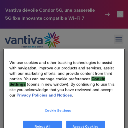
Vantiva dévoile Condor 5G, une passerelle
5G fixe innovante compatible Wi-Fi 7
Maison Connectée
Toggl
Passer au contenu principal
Sorry, no results were found.
Ouvr
Rechercher :
HomeSight
Toggl
Industries
Toggle
We use cookies and other tracking technologies to assist
with navigation, improve our products and services, assist
Entreprise
Toggle
with our marketing efforts, and provide content from third
parties. You can manage cookie preferences
Cookie
Settings
(opens in new window). By continuing to use this
Nos Engagements
site you acknowledge that you have reviewed and accept
Qui sommes-nous
our
Privacy Policies and Notices
.
Relations Investisseurs
Toggle
Management & gouvernance
Cookie Settings
Relations investisseurs
Carrière
Reject All
Accept Cookies