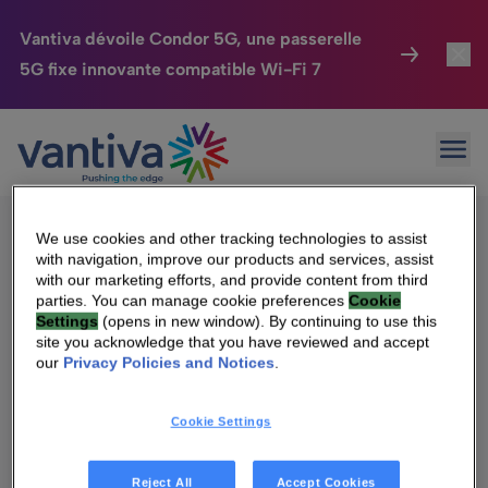
Vantiva dévoile Condor 5G, une passerelle
5G fixe innovante compatible Wi-Fi 7
Maison Connectée
Toggl
Passer au contenu principal
Sorry, no results were found.
Ouvr
Rechercher :
HomeSight
Toggl
Industries
Toggle
We use cookies and other tracking technologies to assist
with navigation, improve our products and services, assist
Entreprise
Toggle
with our marketing efforts, and provide content from third
parties. You can manage cookie preferences
Cookie
Settings
(opens in new window). By continuing to use this
Nos Engagements
site you acknowledge that you have reviewed and accept
Qui sommes-nous
our
Privacy Policies and Notices
.
Relations Investisseurs
Toggle
Management & gouvernance
Cookie Settings
Relations investisseurs
Carrière
Reject All
Accept Cookies