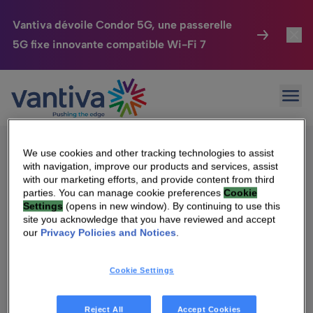
Vantiva dévoile Condor 5G, une passerelle
5G fixe innovante compatible Wi-Fi 7
Maison Connectée
Toggl
Passer au contenu principal
Sorry, no results were found.
Ouvr
Rechercher :
HomeSight
Toggl
Industries
Toggle
We use cookies and other tracking technologies to assist
with navigation, improve our products and services, assist
Entreprise
Toggle
with our marketing efforts, and provide content from third
parties. You can manage cookie preferences
Cookie
Settings
(opens in new window). By continuing to use this
Nos Engagements
site you acknowledge that you have reviewed and accept
Qui sommes-nous
our
Privacy Policies and Notices
.
Relations Investisseurs
Toggle
Management & gouvernance
Cookie Settings
Relations investisseurs
Carrière
Reject All
Accept Cookies