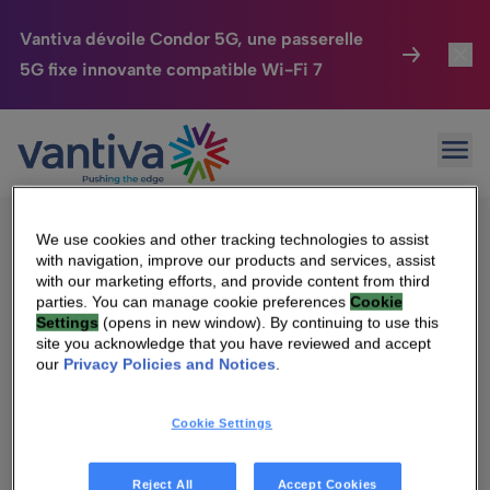
Vantiva dévoile Condor 5G, une passerelle
5G fixe innovante compatible Wi-Fi 7
Maison Connectée
Toggl
Passer au contenu principal
Sorry, no results were found.
Ouvr
Rechercher :
HomeSight
Toggl
Industries
Toggle
We use cookies and other tracking technologies to assist
with navigation, improve our products and services, assist
Entreprise
Toggle
with our marketing efforts, and provide content from third
parties. You can manage cookie preferences
Cookie
Settings
(opens in new window). By continuing to use this
Nos Engagements
site you acknowledge that you have reviewed and accept
Qui sommes-nous
our
Privacy Policies and Notices
.
Relations Investisseurs
Toggle
Management & gouvernance
Cookie Settings
Relations investisseurs
Carrière
Reject All
Accept Cookies