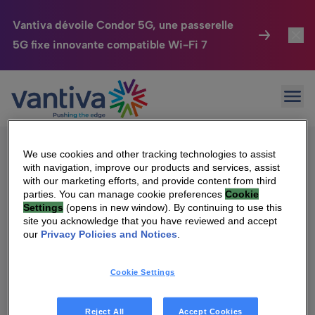
Vantiva dévoile Condor 5G, une passerelle
5G fixe innovante compatible Wi-Fi 7
Maison Connectée
Toggl
Passer au contenu principal
Sorry, no results were found.
Ouvr
Rechercher :
HomeSight
Toggl
Industries
Toggle
We use cookies and other tracking technologies to assist
with navigation, improve our products and services, assist
Entreprise
Toggle
with our marketing efforts, and provide content from third
parties. You can manage cookie preferences
Cookie
Settings
(opens in new window). By continuing to use this
Nos Engagements
site you acknowledge that you have reviewed and accept
Qui sommes-nous
our
Privacy Policies and Notices
.
Relations Investisseurs
Toggle
Management & gouvernance
Cookie Settings
Relations investisseurs
Carrière
Reject All
Accept Cookies