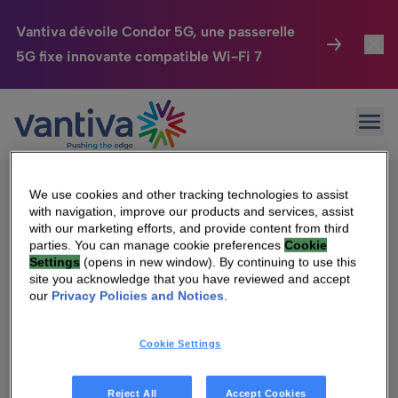
Vantiva dévoile Condor 5G, une passerelle
5G fixe innovante compatible Wi-Fi 7
Maison Connectée
Toggl
Passer au contenu principal
Sorry, no results were found.
Ouvr
Rechercher :
HomeSight
Toggl
Industries
Toggle
We use cookies and other tracking technologies to assist
with navigation, improve our products and services, assist
Entreprise
Toggle
with our marketing efforts, and provide content from third
parties. You can manage cookie preferences
Cookie
Settings
(opens in new window). By continuing to use this
Nos Engagements
site you acknowledge that you have reviewed and accept
Qui sommes-nous
our
Privacy Policies and Notices
.
Relations Investisseurs
Toggle
Management & gouvernance
Cookie Settings
Relations investisseurs
Carrière
Reject All
Accept Cookies