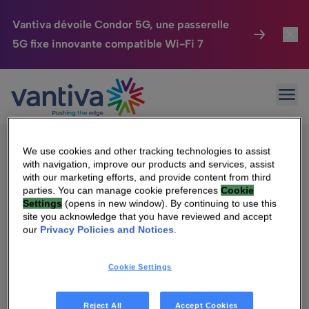
Vantiva dévoile Condor 5G, une passerelle
5G fixe innovante compatible Wi-Fi 7
Maison Connectée
Toggl
Passer au contenu principal
Sorry, no results were found.
Ouvr
Rechercher :
HomeSight
Toggl
Industries
Toggle
We use cookies and other tracking technologies to assist
with navigation, improve our products and services, assist
Entreprise
Toggle
with our marketing efforts, and provide content from third
parties. You can manage cookie preferences
Cookie
Settings
(opens in new window). By continuing to use this
Nos Engagements
site you acknowledge that you have reviewed and accept
Qui sommes-nous
our
Privacy Policies and Notices
.
Relations Investisseurs
Toggle
Management & gouvernance
Cookie Settings
Relations investisseurs
Carrière
Reject All
Accept Cookies