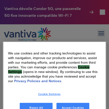
Vantiva dévoile Condor 5G, une passerelle
5G fixe innovante compatible Wi-Fi 7
Maison Connectée
Toggl
Passer au contenu principal
Sorry, no results were found.
Ouvr
Rechercher :
HomeSight
Toggl
Industries
Toggle
We use cookies and other tracking technologies to assist
with navigation, improve our products and services, assist
Entreprise
Toggle
with our marketing efforts, and provide content from third
parties. You can manage cookie preferences
Cookie
Settings
(opens in new window). By continuing to use this
Nos Engagements
site you acknowledge that you have reviewed and accept
Qui sommes-nous
our
Privacy Policies and Notices
.
Relations Investisseurs
Toggle
Management & gouvernance
Cookie Settings
Relations investisseurs
Carrière
Reject All
Accept Cookies