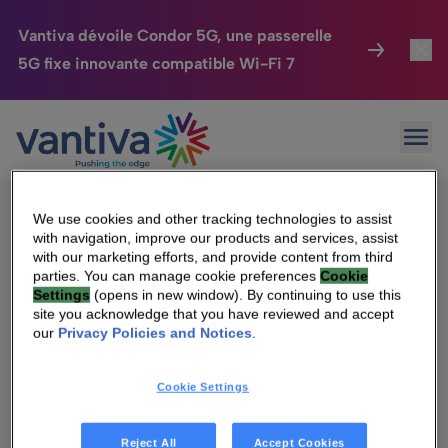
Vantiva dévoile Condor 5G, une passerelle
5G fixe innovante compatible Wi-Fi 7
Maison Connectée
Toggl
Passer au contenu principal
Sorry, no results were found.
Ouvr
Rechercher :
HomeSight
Toggl
Industries
Toggle
We use cookies and other tracking technologies to assist
with navigation, improve our products and services, assist
Entreprise
Toggle
with our marketing efforts, and provide content from third
parties. You can manage cookie preferences
Cookie
Settings
(opens in new window). By continuing to use this
Nos Engagements
site you acknowledge that you have reviewed and accept
Qui sommes-nous
our
Privacy Policies and Notices
.
Relations Investisseurs
Toggle
Management & gouvernance
Cookie Settings
Relations investisseurs
Carrière
Reject All
Accept Cookies