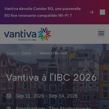
Vantiva dévoile Condor 5G, une passerelle
5G fixe innovante compatible Wi-Fi 7
Maison Connectée
Toggl
Passer au contenu principal
Ouvr
HomeSight
Toggl
Industries
Toggle
Accueil
|
Events
|
Vantiva à l´IBC 2026
Entreprise
Toggle
Nos Engagements
Vantiva à l´IBC 2026
Relations Investisseurs
Toggle
Sep 11, 2026 - Sep 14, 2026
Amsterdam, The Netherlands