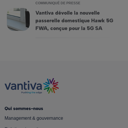
COMMUNIQUÉ DE PRESSE
Vantiva dévoile la nouvelle
passerelle domestique Hawk 5G
Vantiva dévoile la nouvelle passerelle domestique Hawk 5
FWA, conçue pour la 5G SA
Qui sommes-nous
Management & gouvernance