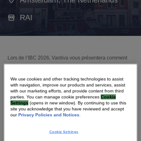
RAI
Lors de l’IBC 2026, Vantiva vous présentera comment
nous façonnons la prochaine génération d’expériences
vidéo et de divertissement pour les opérateurs et les
We use cookies and other tracking technologies to assist
entreprises du secteur des médias.
with navigation, improve our products and services, assist
with our marketing efforts, and provide content from third
Nous vous montrerons comment nos solutions vidéo
parties. You can manage cookie preferences
Cookie
aident les fournisseurs de services à proposer des
Settings
(opens in new window). By continuing to use this
site you acknowledge that you have reviewed and accept
expériences plus riches et plus captivantes, que ce soit
our
Privacy Policies and Notices
.
dans le domaine de la télévision en direct, du streaming
ou des environnements domestiques connectés, tout en
Cookie Settings
simplifiant le déploiement et l’exploitation à grande