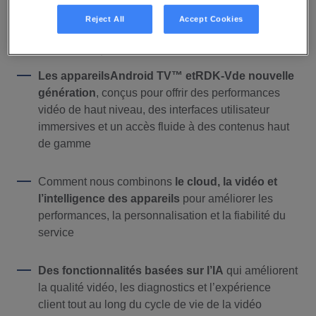
échelle.
Reject All
Accept Cookies
Sur notre stand, vous découvrirez :
Les appareils
Android TV™ et
RDK-V
de nouvelle
génération
, conçus pour offrir des performances
vidéo de haut niveau, des interfaces utilisateur
immersives et un accès fluide à des contenus haut
de gamme
Comment nous combinons
le cloud, la vidéo et
l’intelligence des appareils
pour améliorer les
performances, la personnalisation et la fiabilité du
service
Des fonctionnalités basées sur l’IA
qui améliorent
la qualité vidéo, les diagnostics et l’expérience
client tout au long du cycle de vie de la vidéo