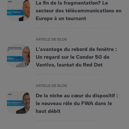
La fin de la fragmentation? Le
secteur des télécommunications en
La fin de la fragmentation? Le secteur des télécommunicati
Europe à un tournant
ARTICLE DE BLOG
L’avantage du rebord de fenêtre :
Un regard sur le Condor 5G de
L&rsquo;avantage du rebord de fenêtre : Un regard sur le C
Vantiva, lauréat du Red Dot
ARTICLE DE BLOG
De la niche au cœur du dispositif :
le nouveau rôle du FWA dans le
De la niche au cœur du dispositif : le nouveau rôle du FWA 
haut débit