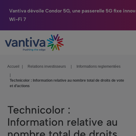
Vantiva dévoile Condor 5G, une passerelle 5G fixe inno
Wi-Fi 7
Maison Connectée
Passer au contenu principal
HomeSight
Industries
Accueil
|
Relations investisseurs
|
Informations reglementées
|
Entreprise
Technicolor : Information relative au nombre total de droits de vote
et d’actions
Nos Engagements
Relations Investisseurs
Technicolor :
Information relative au
nombre total de droits