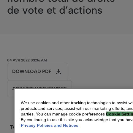
de vote et d’actions
04 AVR 2022 03:36 AM
DOWNLOAD PDF
ADRESSE WEB SOURCE
We use cookies and other tracking technologies to assist wi
products and services, assist with our marketing efforts, an
Le
4 avril
202
2
parties. You can manage cookie preferences
Cookie Setti
By continuing to use this site you acknowledge that you ha
Privacy Policies and Notices
.
Technicolor : Information relative au nombre