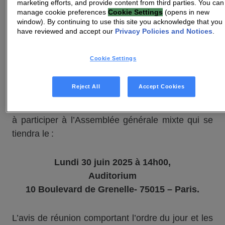
marketing efforts, and provide content from third parties. You can
(Art. 221-1 du Règlement Général de l’AMF)
manage cookie preferences
Cookie Settings
(opens in new
Assemblée générale mixte du 30 juin 2025
window). By continuing to use this site you acknowledge that you
have reviewed and accept our
Privacy Policies and Notices
.
Paris – Le 6 juin 2025 – Vantiva (Euronext
Cookie Settings
Paris : VANTI)
, leader mondial des technologies
de connectivité,
Reject All
Accept Cookies
Les actionnaires de la Société Vantiva sont invités
à participer à l’Assemblée générale mixte qui se
tiendra le :
Lundi 30 juin 2025 à 14h00,
Auditorium
10 Boulevard de Grenelle- 75015 – Paris.
L’avis de réunion comportant l’ordre du jour et les