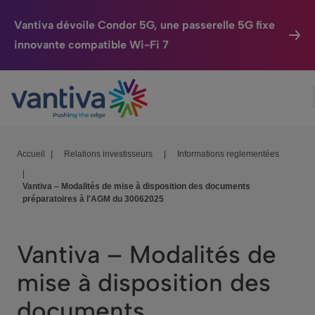
Vantiva dévoile Condor 5G, une passerelle 5G fixe
innovante compatible Wi-Fi 7
Maison Connectée
Passer au contenu principal
HomeSight
Industries
Accueil
|
Relations investisseurs
|
Informations reglementées
|
Entreprise
Vantiva – Modalités de mise à disposition des documents
préparatoires à l'AGM du 30062025
Nos Engagements
Relations Investisseurs
Vantiva – Modalités de
mise à disposition des
documents