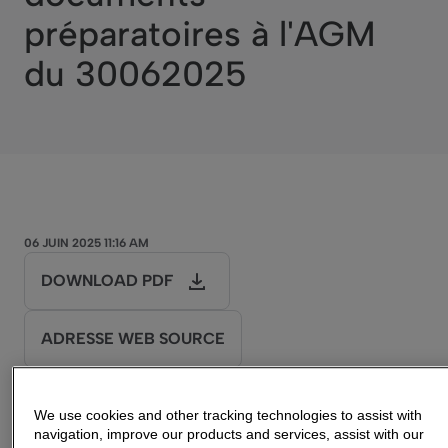
préparatoires à l'AGM
du 30062025
06 JUIN 2025 11:16 AM
DOWNLOAD PDF
ADRESSE WEB SOURCE
Modalités de mise à disposition des
We use cookies and other tracking technologies to assist with
navigation, improve our products and services, assist with our
informations
et documents préparatoires