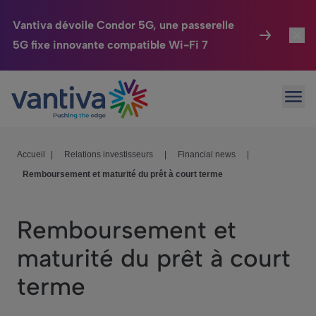
Vantiva dévoile Condor 5G, une passerelle
5G fixe innovante compatible Wi-Fi 7
Maison Connectée
Toggl
Passer au contenu principal
Ouvr
HomeSight
Toggl
Industries
Toggle
Accueil
|
Relations investisseurs
|
Financial news
|
Remboursement et maturité du prêt à court terme
Entreprise
Toggle
Nos Engagements
Remboursement et
Relations Investisseurs
Toggle
maturité du prêt à court
terme