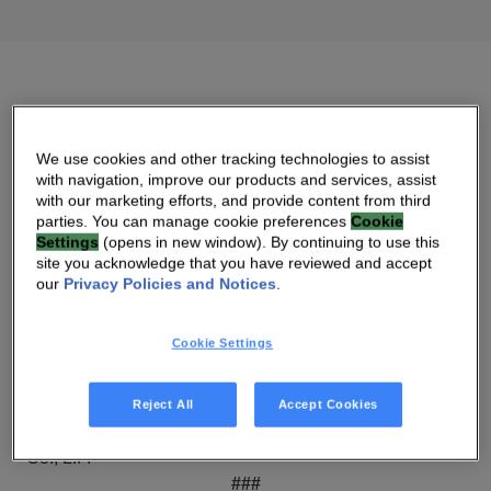
Paris (France) – 1er juillet 2024 –
Vantiva (Euronext
We use cookies and other tracking technologies to assist
Paris : VANTI)
, annonce qu’au 28 juin 2024, le solde du
with navigation, improve our products and services, assist
prêt court terme de 85 millions d’euros annoncé 12
with our marketing efforts, and provide content from third
octobre 2023 s’élevait à 10,625 millions d’euros,
parties. You can manage cookie preferences
Cookie
Settings
(opens in new window). By continuing to use this
remboursables le 30 septembre 2024.
site you acknowledge that you have reviewed and accept
A ce montant s’ajouteront les intérêts, coûts et
our
Privacy Policies and Notices
.
commissions, à la même échéance que le paiement en
principal.
Cookie Settings
Pour mémoire, ce prêt a été mis à disposition de Vantiva
Technologies SAS par Barclays Bank Ireland PLC avec
la participation de certains fonds gérés et/ou conseillés
Reject All
Accept Cookies
(directement ou indirectement) par Angelo, Gordon &
Co., L.P.
###