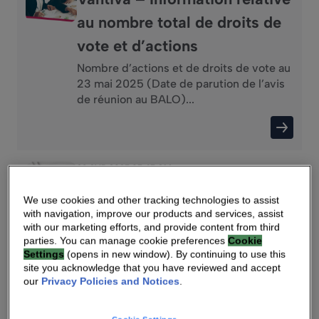
au nombre total de droits de
vote et d’actions
Nombre d’actions et de droits de vote au
23 mai 2025 (Date de parution de l’avis
de réunion au BALO)...
29 AVR 2025 05:45 AM
Vantiva – Chiffre d’Affaires
We use cookies and other tracking technologies to assist
du Premier Trimestre 2025
with navigation, improve our products and services, assist
with our marketing efforts, and provide content from third
Chiffre d’affaires en hausse de 13,5 %. La
parties. You can manage cookie preferences
Cookie
cession de SCS a été finalisée avec
Settings
(opens in new window). By continuing to use this
succès....
site you acknowledge that you have reviewed and accept
our
Privacy Policies and Notices
.