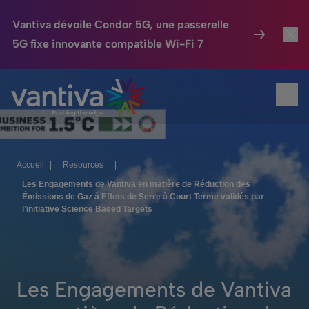
Vantiva dévoile Condor 5G, une passerelle
5G fixe innovante compatible Wi-Fi 7
Maison Connectée
Toggl
Passer au contenu principal
Ouvr
HomeSight
Toggl
Industries
Toggle
Accueil
|
Resources
|
Entreprise
Toggle
Les Engagements de Vantiva en matière de Réduction des
Émissions de Gaz à Effets de Serre à Court Terme validés par
Nos Engagements
l’initiative Science Based Targets
Relations Investisseurs
Toggle
Les Engagements de Vantiva