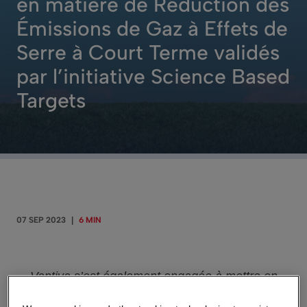
en matière de Réduction des
Émissions de Gaz à Effets de
Serre à Court Terme validés
par l’initiative Science Based
Targets
07 SEP 2023
|
6 MIN
Vantiva s’est également engagée à mettre en
place des réductions d’émissions à long terme en