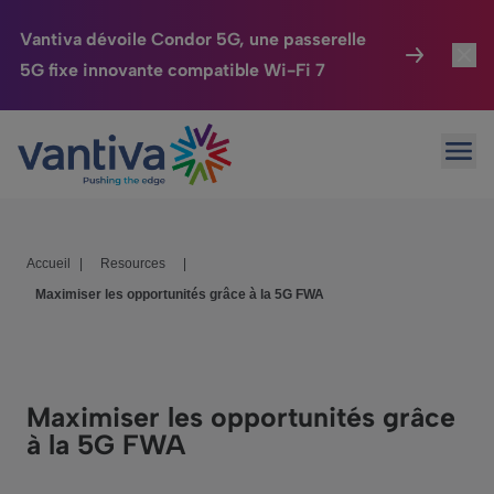
Vantiva dévoile Condor 5G, une passerelle
5G fixe innovante compatible Wi-Fi 7
Maison Connectée
Toggl
Passer au contenu principal
Ouvr
HomeSight
Toggl
Industries
Toggle
Accueil
|
Resources
|
Entreprise
Toggle
Maximiser les opportunités grâce à la 5G FWA
Nos Engagements
Relations Investisseurs
Toggle
Maximiser les opportunités grâce
à la 5G FWA