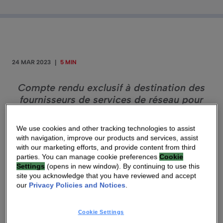
24 MAR 2023
|
5 MIN
Compte rendu exclusif à destination des
fournisseurs de services de réseau pour
comprendre les enjeux avec les
technologies du câble et de la fibre à large
We use cookies and other tracking technologies to assist
bande.
with navigation, improve our products and services, assist
La 5G FWA (Fixed Wireless Access) est une
with our marketing efforts, and provide content from third
parties. You can manage cookie preferences
Cookie
technologie à haut débit évolutive et rentable qui
Settings
(opens in new window). By continuing to use this
offre aux fournisseurs de services de réseau du
site you acknowledge that you have reviewed and accept
our
Privacy Policies and Notices
.
monde entier un potentiel de croissance
impressionnant en ouvrant des marchés jusqu’à
Cookie Settings
maintenant inexploités – tels que les zones où la