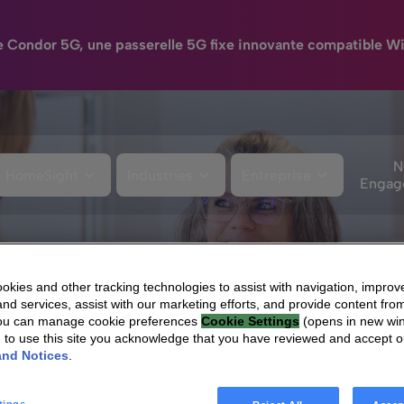
e Condor 5G, une passerelle 5G fixe innovante compatible Wi
N
HomeSight
Industries
Entreprise
Engag
ciers
kies and other tracking technologies to assist with navigation, improv
nd services, assist with our marketing efforts, and provide content from
You can manage cookie preferences
Cookie Settings
(opens in new wi
g to use this site you acknowledge that you have reviewed and accept 
and Notices
.
tings