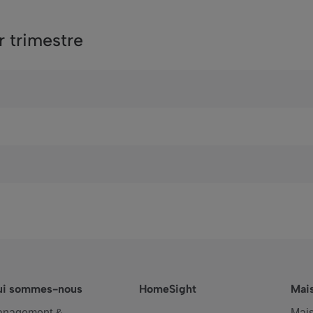
r trimestre
ui sommes-nous
HomeSight
Mai
anagement &
Mais