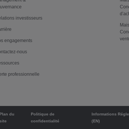
uvernance
Cond
d'ac
lations investisseurs
Mais
rrière
Cond
vent
s engagements
ntactez-nous
ssources
erte professionnelle
Plan du
Politique de
Informations Régl
site
confidentialité
(EN)