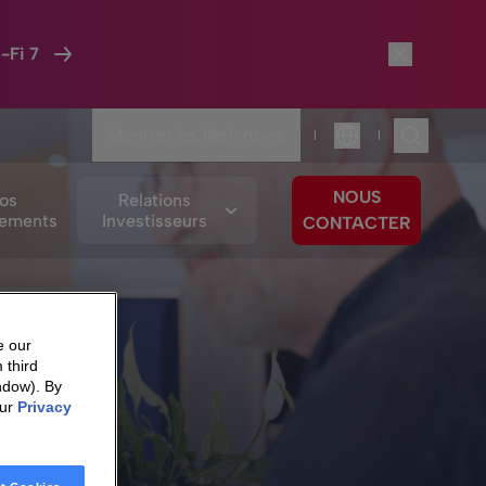
-Fi 7
Montrer les flash news
|
|
Langue
NOUS
os
Relations
ements
Investisseurs
CONTACTER
e our
 third
ndow). By
our
Privacy