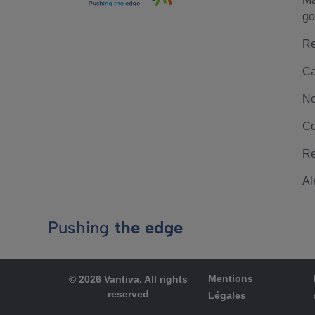
go
Re
Ca
No
Co
Re
Al
Pushing
the edge
Mentions
© 2026 Vantiva. All rights
reserved
Légales