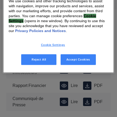
We use cookies and other tracking technologies to assist
2026
2025
2024
2023
2022
2021
with navigation, improve our products and services, assist
with our marketing efforts, and provide content from third
parties. You can manage cookie preferences
Cookie
Settings
(opens in new window). By continuing to use this
site you acknowledge that you have reviewed and accept
our
Privacy Policies and Notices
.
Cookie Settings
Résultats Annuels 2016
Reject All
Accept Cookies
Présentation
Lire
PDF
Investisseurs
Rapport Financier
Lire
PDF
Communiqué de
Lire
PDF
Presse