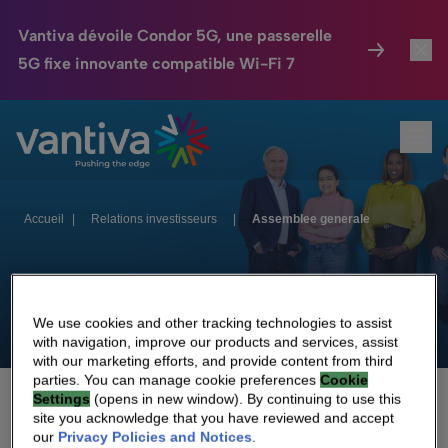
Vantiva dévoile Condor 5G, une passerelle
5G fixe innovante compatible Wi-Fi 7
Maison Connectée
Toggl
Passer au contenu principal
Ouvr
HomeSight
Toggl
Industries
Toggle
Accueil
|
Relations investisseurs
|
Assemblee generale
Entreprise
Toggle
Assemblée Générale
Nos Engagements
We use cookies and other tracking technologies to assist
with navigation, improve our products and services, assist
Relations Investisseurs
Toggle
with our marketing efforts, and provide content from third
parties. You can manage cookie preferences
Cookie
Septembre
Juin
Juin
Juin
Décembre
Settings
(opens in new window). By continuing to use this
site you acknowledge that you have reviewed and accept
2026
2026
2025
2024
2023
our
Privacy Policies and Notices
.