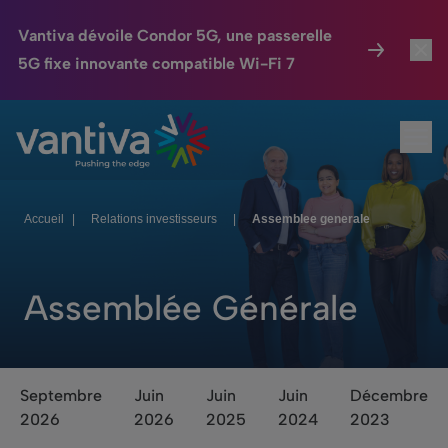
Vantiva dévoile Condor 5G, une passerelle
5G fixe innovante compatible Wi-Fi 7
Maison Connectée
Toggl
Passer au contenu principal
Ouvr
HomeSight
Toggl
Industries
Toggle
Accueil
|
Relations investisseurs
|
Assemblee generale
Entreprise
Toggle
Assemblée Générale
Nos Engagements
Relations Investisseurs
Toggle
Septembre
Juin
Juin
Juin
Décembre
2026
2026
2025
2024
2023