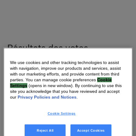
Résultats des votes
We use cookies and other tracking technologies to assist
with navigation, improve our products and services, assist
Résultats du vote
with our marketing efforts, and provide content from third
Mai 11 , 2023
parties. You can manage cookie preferences
Cookie
Settings
(opens in new window). By continuing to use this
Lire
PDF
site you acknowledge that you have reviewed and accept
our
Privacy Policies and Notices
.
Cookie Settings
Procès Verbal
Reject All
Accept Cookies