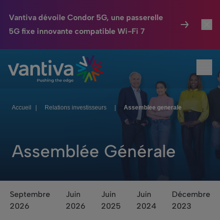
Vantiva dévoile Condor 5G, une passerelle
5G fixe innovante compatible Wi-Fi 7
Maison Connectée
Toggl
Passer au contenu principal
Ouvr
HomeSight
Toggl
Industries
Toggle
Accueil
|
Relations investisseurs
|
Assemblee generale
Entreprise
Toggle
Assemblée Générale
Nos Engagements
Relations Investisseurs
Toggle
Septembre
Juin
Juin
Juin
Décembre
2026
2026
2025
2024
2023