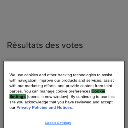
Résultats des votes
Résultats des votes
Mai 11 , 2023
We use cookies and other tracking technologies to assist
with navigation, improve our products and services, assist
Lire
PDF
with our marketing efforts, and provide content from third
parties. You can manage cookie preferences
Cookie
Settings
(opens in new window). By continuing to use this
site you acknowledge that you have reviewed and accept
our
Privacy Policies and Notices
.
Documentation pour la
réunion
Cookie Settings