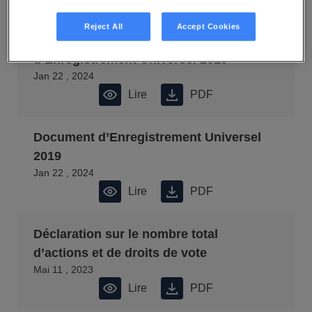
Reject All
Accept Cookies
Amendement au Document
d’Enregistrement Universel 2019
Jan 22 , 2024
Lire
PDF
Document d’Enregistrement Universel
2019
Jan 22 , 2024
Lire
PDF
Déclaration sur le nombre total
d’actions et de droits de vote
Mai 11 , 2023
Lire
PDF